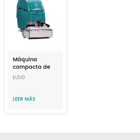
Indonesia
中文
Máquina
compacta de
limpieza de
EL510
escaleras
mecánicas en
seco y húmedo
LEER MÁS
JIECHI EL510