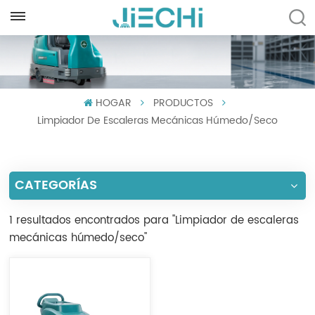
ESPAÑOL
English
HOGAR
PRODUCTOS
Français
Limpiador De Escaleras Mecánicas Húmedo/seco
Русский
Español
CATEGORÍAS
Português
1 resultados encontrados para "Limpiador de escaleras
العربية
mecánicas húmedo/seco"
Türkçe
Tiếng Việt