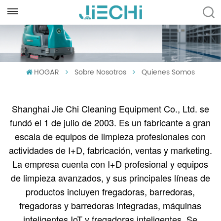
ESPAÑOL
English
HOGAR
Sobre Nosotros
Quienes Somos
Français
Русский
Shanghai Jie Chi Cleaning Equipment Co., Ltd. se
Español
fundó el 1 de julio de 2003. Es un fabricante a gran
escala de equipos de limpieza profesionales con
Português
actividades de I+D, fabricación, ventas y marketing.
العربية
La empresa cuenta con I+D profesional y equipos
de limpieza avanzados, y sus principales líneas de
Türkçe
productos incluyen fregadoras, barredoras,
fregadoras y barredoras integradas, máquinas
Tiếng Việt
inteligentes IoT y fregadoras inteligentes. Se