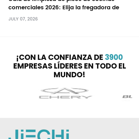
comerciales 2026: Elija la fregadora de
ca
pisos adecuada para pasar las
qu
JULY 07, 2026
JUN
inspecciones sanitarias sin esfuerzo.
¡CON LA CONFIANZA DE
3900
EMPRESAS LÍDERES EN TODO EL
MUNDO!