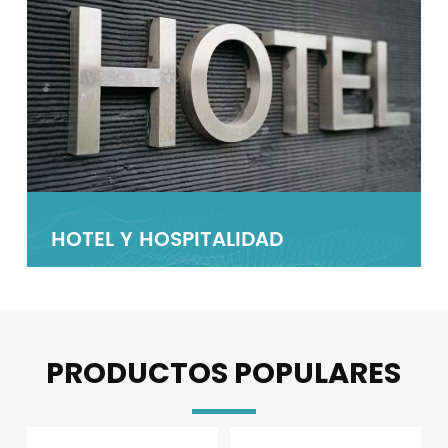
Indonesia
中文
HOTEL Y HOSPITALIDAD
INDUSTRIA Y FABRICACIÓN
PROCESAMIENTO DE ALIMENTOS Y
ATENCIÓN MÉDICA Y HOSPITALES
EDUCACIÓN Y CAMPUS
TRANSPORTE Y LOGÍSTICA
COMERCIO MINORISTA Y
CONSTRUCCIÓN Y EDIFICACIÓN
SERVICIOS MUNICIPALES Y
AUTOMOTOR
BEBIDAS
SUPERMERCADO
PÚBLICOS
En el sector hotelero y de la hostelería, la
En las operaciones diarias de la industria y la
Los centros sanitarios, al ser zonas de alto
Las instituciones educativas, como escuelas y
La industria del transporte y la logística
La industria de la construcción se enfrenta a
Las necesidades de limpieza de la industria
higiene ambiental influye directamente en la
manufactura, las tareas de limpieza suelen
tráfico con gran afluencia de personas, tienen
jardines de infancia, necesitan proporcionar
abarca diversas instalaciones, como
una cantidad significativa de trabajo de
automotriz se concentran principalmente en
La industria de procesamiento de alimentos y
El sector comercial y minorista abarca
El sector municipal y de servicios públicos
experiencia y la satisfacción del cliente. Las
presentar problemas complejos y
requisitos de higiene ambiental
un entorno de aprendizaje y trabajo seguro e
aeropuertos, estaciones de tren y metro,
limpieza, tanto durante como después de la
plantas de fabricación, talleres de reparación
bebidas exige estándares de higiene
diversos espacios como centros comerciales,
abarca una amplia gama de instalaciones,
zonas de alto tráfico, como restaurantes,
desafiantes. Tras un uso prolongado, la
extremadamente estrictos. Áreas como
higiénico para profesores y alumnos. Las
almacenes logísticos y terminales de carga,
finalización de los proyectos. Las obras de
y mantenimiento, tiendas 4S y lavaderos de
extremadamente altos. Durante la producción,
supermercados, tiendas de conveniencia y
incluyendo infraestructura municipal,
PRODUCTOS POPULARES
habitaciones, pasillos y baños, son propensas
maquinaria y los equipos de los talleres
habitaciones de pacientes, quirófanos,
zonas con alta afluencia de personas, como
que experimentan un alto tráfico peatonal y
construcción acumulan grandes cantidades
autos. Los pisos de las líneas de producción y
residuos de alimentos, líquidos derramados,
tiendas especializadas. Caracterizado por un
parques, plazas, vehículos de transporte
a problemas como manchas de grasa, restos
acumulan cantidades significativas de
pasillos y salas de espera de los hospitales
aulas, pasillos, bibliotecas y gimnasios, son
un transporte frecuente de mercancías, lo
de polvo, suciedad, residuos de cemento y
las superficies de los equipos en las plantas
manchas de aceite y otros contaminantes se
alto tráfico peatonal y aglomeraciones, la
público y baños públicos, entre otros.
de comida y polvo. La acumulación excesiva
residuos de aceite, polvo y restos metálicos.
entran en contacto diario con un gran número
propensas a acumular polvo, manchas y
que presenta importantes desafíos para la
escombros en el suelo, los equipos y las
de fabricación son propensos a acumular
adhieren fácilmente a pisos, superficies de
higiene ambiental impacta directamente la
Gestionar la higiene ambiental en estos
OBTENGA MÁS SOLUCIONES
OBTENGA MÁS SOLUCIONES
OBTENGA MÁS SOLUCIONES
OBTENGA MÁS SOLUCIONES
OBTENGA MÁS SOLUCIONES
OBTENGA MÁS SOLUCIONES
OBTENGA MÁS SOLUCIONES