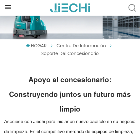
ESPAÑOL
English
HOGAR
Centro De Información
Français
Soporte Del Concesionario
Русский
Español
Apoyo al concesionario:
Português
Construyendo juntos un futuro más
العربية
limpio
Türkçe
Asóciese con Jiechi para iniciar un nuevo capítulo en su negocio
Tiếng Việt
de limpieza. En el competitivo mercado de equipos de limpieza,