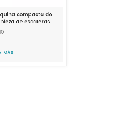
quina compacta de
mpieza de escaleras
cánicas en seco y
10
medo JIECHI EL510
ER MÁS