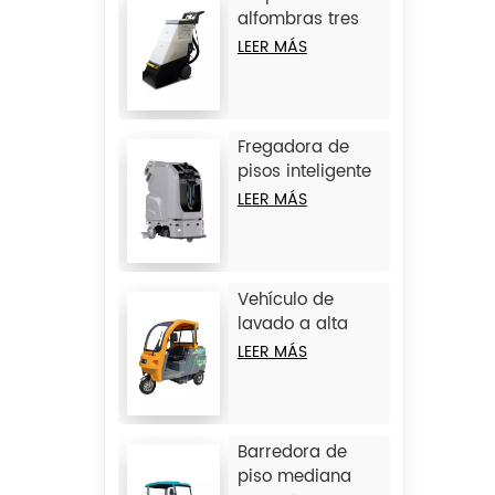
alfombras tres
en uno JIECHI
LEER MÁS
C15
Fregadora de
pisos inteligente
sin conductor
LEER MÁS
grande JIECHI
JC80
Vehículo de
lavado a alta
presión de 3
LEER MÁS
ruedas JIECHI Q1
Barredora de
piso mediana