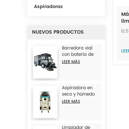
Aspiradoras
Má
li
me
EL5
NUEVOS PRODUCTOS
hú
Barredora vial
LE
con batería de
litio JC-D9
LEER MÁS
Aspiradora en
seco y húmedo
de hierro JC1245
LEER MÁS
Limpiador de