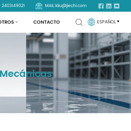
1 2403149021
MAIL:
kliu@jiechi.com
OTROS
CONTACTO
ESPAÑOL
English
Français
 Mecánicas
Русский
Español
Português
العربية
Türkçe