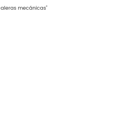
caleras mecánicas"
Tiếng Việt
Indonesia
中文