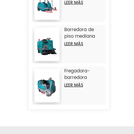
con operador a
LEER MÁS
bordo JIECHI
BA2100
Barredora de
piso mediana
con operador a
LEER MÁS
bordo JIECHI
BA1400
Fregadora-
barredora
combinada de
LEER MÁS
operador a
bordo de gran
tamaño JIECHI
M17