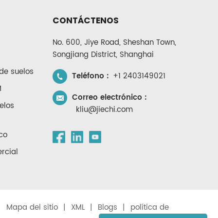
CONTÁCTENOS
No. 600, Jiye Road, Sheshan Town,
Songjiang District, Shanghai
de suelos
Teléfono :
+1 2403149021
M
Correo electrónico :
elos
kliu@jiechi.com
co
rcial
|
Mapa del sitio
|
XML
|
Blogs
|
política de