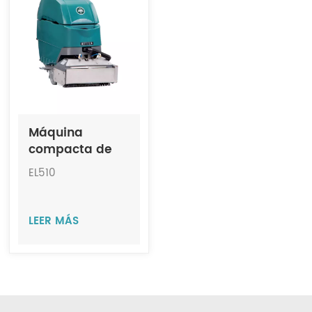
Indonesia
中文
Máquina
compacta de
limpieza de
EL510
escaleras
mecánicas en
seco y húmedo
LEER MÁS
JIECHI EL510