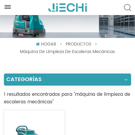
ESPAÑOL
English
HOGAR
PRODUCTOS
Français
Máquina De Limpieza De Escaleras Mecánicas
Русский
Español
CATEGORÍAS
Português
1 resultados encontrados para "máquina de limpieza de
العربية
escaleras mecánicas"
Türkçe
Tiếng Việt