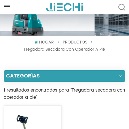
ESPAÑOL
English
HOGAR
PRODUCTOS
Français
Fregadora Secadora Con Operador A Pie
Русский
Español
CATEGORÍAS
Português
1 resultados encontrados para "Fregadora secadora con
العربية
operador a pie"
Türkçe
Tiếng Việt