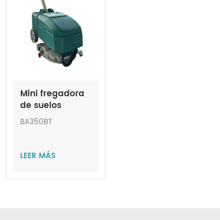
Indonesia
中文
Mini fregadora
de suelos
portátil JIECHI
BA350BT
BA350BT
LEER MÁS