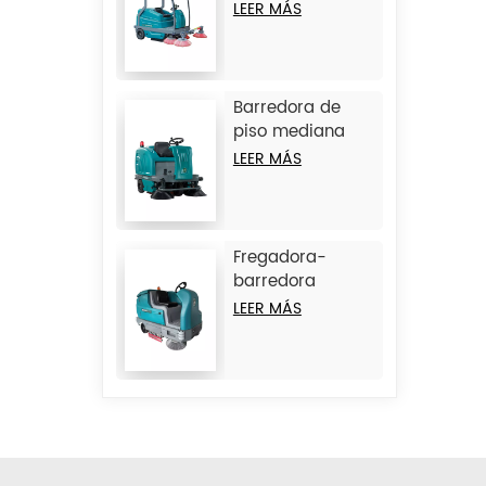
con operador a
LEER MÁS
bordo JIECHI
BA2100
Barredora de
piso mediana
con operador a
LEER MÁS
bordo JIECHI
BA1400
Fregadora-
barredora
combinada de
LEER MÁS
operador a
bordo de gran
tamaño JIECHI
M17