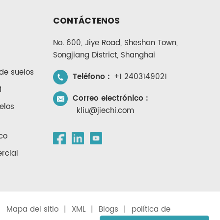
CONTÁCTENOS
No. 600, Jiye Road, Sheshan Town,
Songjiang District, Shanghai
de suelos
Teléfono :
+1 2403149021
M
Correo electrónico :
elos
kliu@jiechi.com
co
rcial
|
Mapa del sitio
|
XML
|
Blogs
|
política de