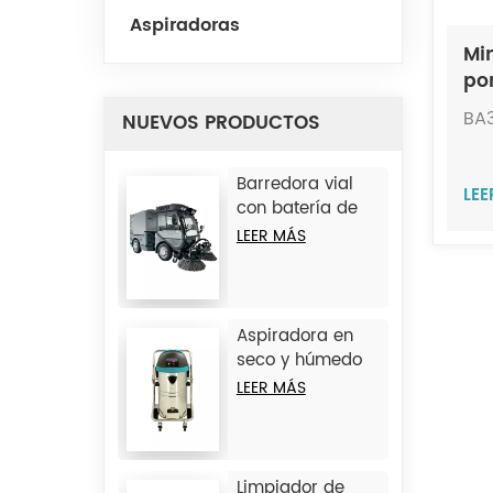
Aspiradoras
Mi
po
BA
NUEVOS PRODUCTOS
Barredora vial
LE
con batería de
litio JC-D9
LEER MÁS
Aspiradora en
seco y húmedo
de hierro JC1245
LEER MÁS
Limpiador de