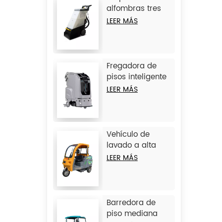
alfombras tres
en uno JIECHI
LEER MÁS
C15
Fregadora de
pisos inteligente
sin conductor
LEER MÁS
grande JIECHI
JC80
Vehículo de
lavado a alta
presión de 3
LEER MÁS
ruedas JIECHI Q1
Barredora de
piso mediana