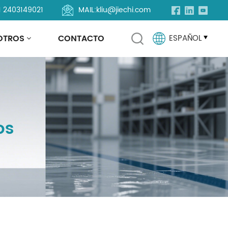
1 2403149021
MAIL:
kliu@jiechi.com
OTROS
CONTACTO
ESPAÑOL
English
Français
os
Русский
Español
Português
العربية
Türkçe