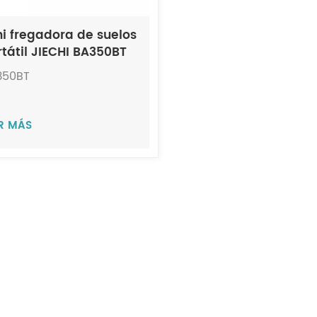
ni fregadora de suelos
rtátil JIECHI BA350BT
350BT
ER MÁS