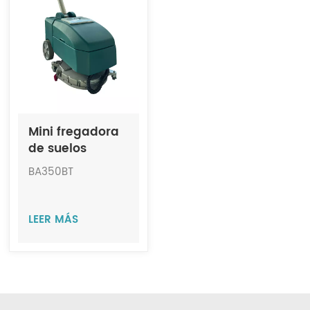
Indonesia
中文
Mini fregadora
de suelos
portátil JIECHI
BA350BT
BA350BT
LEER MÁS