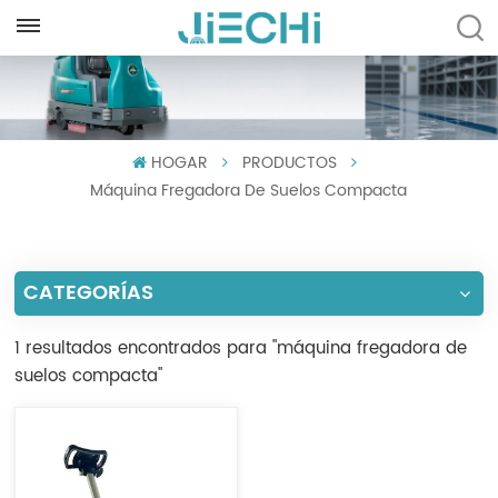
ESPAÑOL
English
HOGAR
PRODUCTOS
Français
Máquina Fregadora De Suelos Compacta
Русский
Español
CATEGORÍAS
Português
1 resultados encontrados para "máquina fregadora de
العربية
suelos compacta"
Türkçe
Tiếng Việt