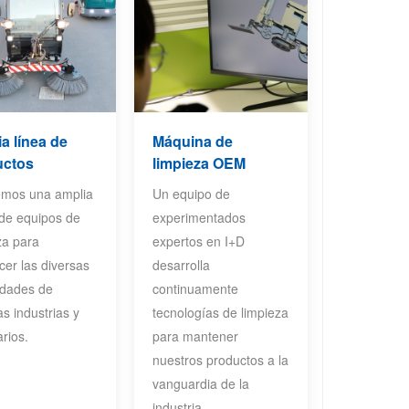
a línea de
Máquina de
uctos
limpieza OEM
emos una amplia
Un equipo de
de equipos de
experimentados
za para
expertos en I+D
acer las diversas
desarrolla
idades de
continuamente
as industrias y
tecnologías de limpieza
rios.
para mantener
nuestros productos a la
vanguardia de la
industria.