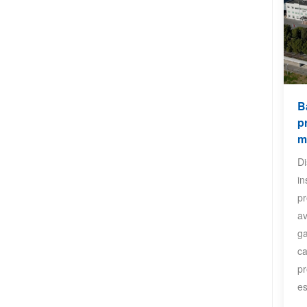
B
p
m
D
in
pr
a
ga
ca
pr
es