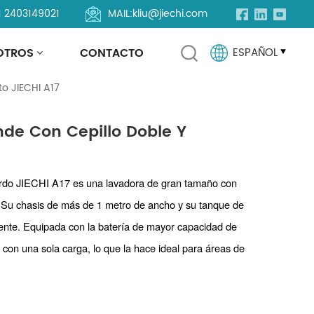
1 2403149021
MAIL:
kliu@jiechi.com
e Y Asiento JIECHI A17
OTROS
CONTACTO
ESPAÑOL
to JIECHI A17
English
nde Con Cepillo Doble Y
Français
Русский
ordo JIECHI A17 es una lavadora de gran tamaño con
. Su chasis de más de 1 metro de ancho y su tanque de
Español
nte. Equipada con la batería de mayor capacidad de
Português
 con una sola carga, lo que la hace ideal para áreas de
العربية
Türkçe