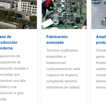
ase de
Fabricación
Ampli
roducción
avanzada
prod
oderna
Técnicos cualificados
Ofrec
isponemos de
ensamblan e
gama 
stalaciones de
inspeccionan
limpie
oducción amplias y
meticulosamente cada
satisf
vanzadas que
máquina de limpieza,
neces
rantizan una alta
cumpliendo estrictos
divers
lidad y una
estándares de calidad.
escena
oducción a gran
cala.