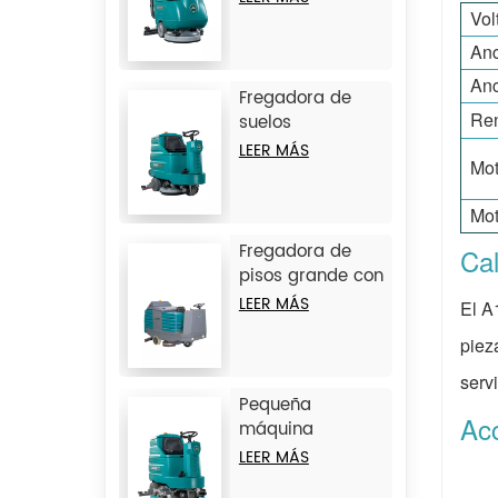
pie JIECHI
Vol
BA430BT
Anc
Anc
Fregadora de
Ren
suelos
autopropulsada
LEER MÁS
Mot
de doble cepillo
mediano JIECHI
Mot
A7
Fregadora de
Cal
pisos grande con
tres cepillos y
LEER MÁS
El A
operador a
piez
bordo JIECHI
BA1250BT
serv
Pequeña
Ac
máquina
fregadora-
LEER MÁS
barredora