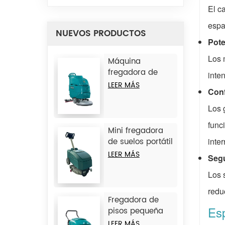
El c
espa
NUEVOS PRODUCTOS
Pote
Los 
Máquina
fregadora de
inte
suelos
LEER MÁS
Conf
autopropulsada
JIECHI A3
Los 
func
Mini fregadora
inte
de suelos portátil
JIECHI BA350BT
LEER MÁS
Segu
Los 
redu
Fregadora de
Esp
pisos pequeña
con operador a
LEER MÁS