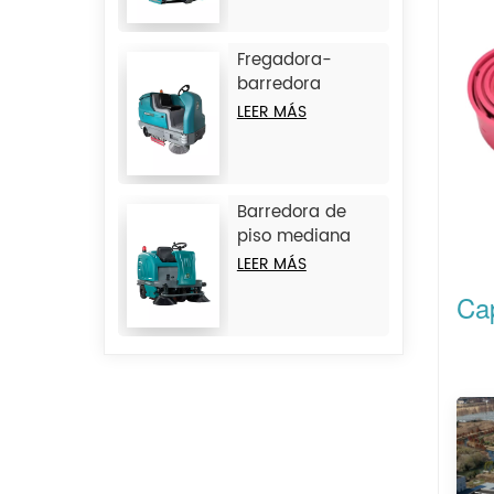
combinada con
operador a
bordo JIECHI
Fregadora-
M20
barredora
combinada de
LEER MÁS
operador a
bordo de gran
tamaño JIECHI
M17
Barredora de
piso mediana
con operador a
LEER MÁS
bordo JIECHI
Ca
BA1400