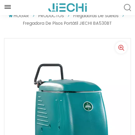
ESPAÑOL
HOGAR
PRODUCTOS
Fregadoras De Suelos
Fregadora De Pisos Portátil JIECHI BA530BT
English
Français
Русский
Español
Português
العربية
Türkçe
Tiếng Việt