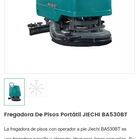
Indonesia
中文
Fregadora De Pisos Portátil JIECHI BA530BT
La fregadora de pisos con operador a pie Jiechi BA530BT es
una fregadora sencilla y elegante, ideal para áreas pequeñas. Su