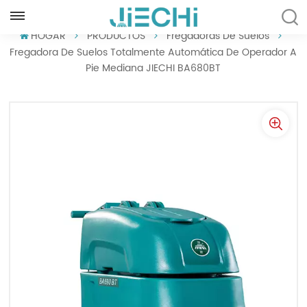
ESPAÑOL
HOGAR
PRODUCTOS
Fregadoras De Suelos
Fregadora De Suelos Totalmente Automática De Operador A
Pie Mediana JIECHI BA680BT
English
Français
Русский
Español
Português
العربية
Türkçe
Tiếng Việt