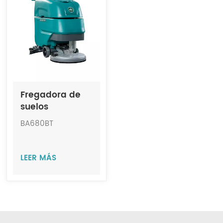
Indonesia
中文
Fregadora de
suelos
totalmente
BA680BT
automática de
operador a pie
mediana JIECHI
LEER MÁS
BA680BT