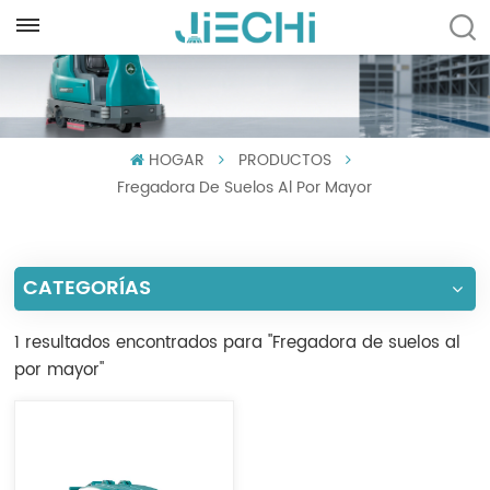
ESPAÑOL
English
HOGAR
PRODUCTOS
Français
Fregadora De Suelos Al Por Mayor
Русский
Español
CATEGORÍAS
Português
1 resultados encontrados para "Fregadora de suelos al
العربية
por mayor"
Türkçe
Tiếng Việt