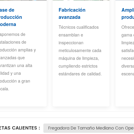
ase de
Fabricación
Ampli
roducción
avanzada
prod
oderna
Técnicos cualificados
Ofrec
isponemos de
ensamblan e
gama 
stalaciones de
inspeccionan
limpie
oducción amplias y
meticulosamente cada
satisf
vanzadas que
máquina de limpieza,
neces
rantizan una alta
cumpliendo estrictos
divers
lidad y una
estándares de calidad.
escena
oducción a gran
cala.
ETAS CALIENTES :
Fregadora De Tamaño Mediano Con Oper