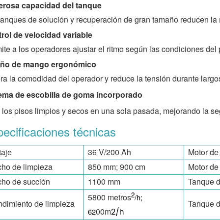
rosa capacidad del tanque
tanques de solución y recuperación de gran tamaño reducen la 
rol de velocidad variable
ite a los operadores ajustar el ritmo según las condiciones del
eño de mango ergonómico
ra la comodidad del operador y reduce la tensión durante largos
ema de escobilla de goma incorporado
 los pisos limpios y secos en una sola pasada, mejorando la se
ecificaciones técnicas
taje
36 V/200 Ah
Motor de
ho de limpieza
850 mm; 900 cm
Motor de
ho de succión
1100 mm
Tanque d
2
5800 metros
/h;
dimiento de limpieza
Tanque d
00
m
2
62
/h