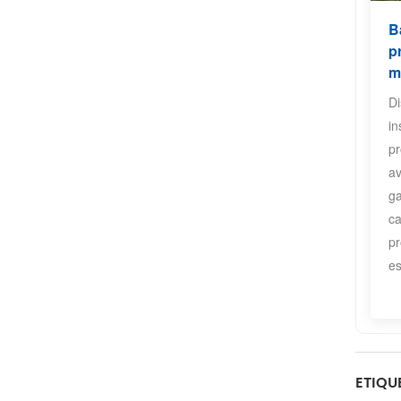
B
p
m
D
in
pr
a
ga
ca
pr
es
ETIQU