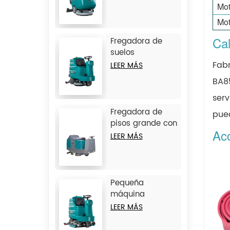
pie JIECHI
Mot
BA430BT
Mot
Cal
Fregadora de
suelos
autopropulsada
Fabr
LEER MÁS
de doble cepillo
BA85
mediano JIECHI
serv
A7
Fregadora de
pued
pisos grande con
Ac
tres cepillos y
LEER MÁS
operador a
bordo JIECHI
BA1250BT
Pequeña
máquina
fregadora-
LEER MÁS
barredora
combinada con