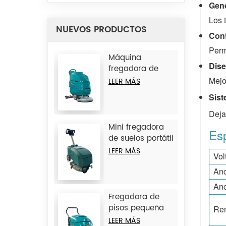
Gene
Los 
NUEVOS PRODUCTOS
Cont
Perm
Máquina
Dis
fregadora de
suelos
Mejo
LEER MÁS
autopropulsada
Sist
JIECHI A3
Deja
Mini fregadora
Esp
de suelos portátil
JIECHI BA350BT
LEER MÁS
Vol
Anc
Anc
Fregadora de
pisos pequeña
Ren
con operador a
LEER MÁS