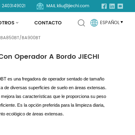
1 2403149021
MAIL:
kliu@jiechi.com
 JIECHI BA850BT/BA900BT
OTROS
CONTACTO
ESPAÑOL
HI BA850BT/BA900BT
English
Con Operador A Bordo JIECHI
Français
Русский
T es una fregadora de operador sentado de tamaño
za de diversas superficies de suelo en áreas extensas.
Español
mejora las características que le proporciona su peso
Português
iciente. Es la opción preferida para la limpieza diaria,
nto ecológico de áreas extensas.
العربية
Türkçe