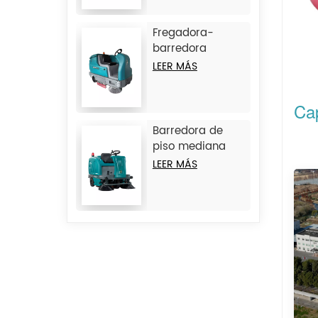
operador a
bordo JIECHI
Fregadora-
M20
barredora
combinada de
LEER MÁS
operador a
bordo de gran
Ca
tamaño JIECHI
M17
Barredora de
piso mediana
con operador a
LEER MÁS
bordo JIECHI
BA1400