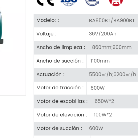
BA850BT/BA900BT
Modelo: :
36V/200Ah
Voltaje :
860mm;900mm
Ancho de limpieza :
1100mm
Ancho de succión :
5500㎡/h;6200㎡/h
Actuación :
800W
Motor de tracción :
650W*2
Motor de escobillas :
100W*2
Motor de elevación :
600W
Motor de succión :