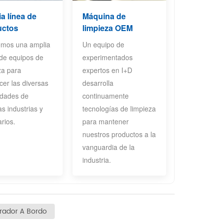
a línea de
Máquina de
uctos
limpieza OEM
emos una amplia
Un equipo de
de equipos de
experimentados
za para
expertos en I+D
acer las diversas
desarrolla
idades de
continuamente
as industrias y
tecnologías de limpieza
rios.
para mantener
nuestros productos a la
vanguardia de la
industria.
ador A Bordo