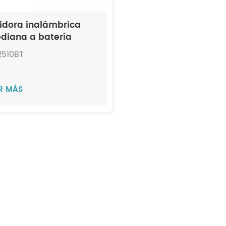
lidora inalámbrica
diana a batería
ECHI BA2510BT
2510BT
ER MÁS