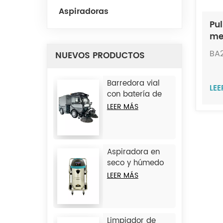
Aspiradoras
Pu
me
JI
BA
NUEVOS PRODUCTOS
Barredora vial
LE
con batería de
litio JC-D9
LEER MÁS
Aspiradora en
seco y húmedo
de hierro JC1245
LEER MÁS
Limpiador de