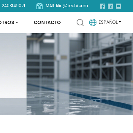
1 2403149021
MAIL:
kliu@jiechi.com
OTROS
CONTACTO
ESPAÑOL
English
Français
Русский
Español
Português
العربية
Türkçe