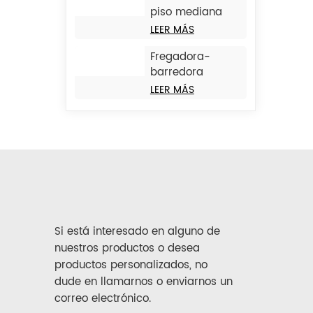
piso mediana
con operador a
LEER MÁS
bordo JIECHI
Fregadora-
BA1400
barredora
combinada de
LEER MÁS
operador a
bordo de gran
tamaño JIECHI
M17
Si está interesado en alguno de
nuestros productos o desea
productos personalizados, no
dude en llamarnos o enviarnos un
correo electrónico.