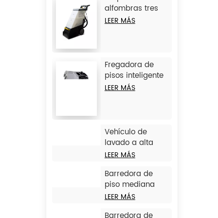
alfombras tres
en uno JIECHI
LEER MÁS
C15
Fregadora de
pisos inteligente
sin conductor
LEER MÁS
grande JIECHI
JC80
Vehículo de
lavado a alta
presión de 3
LEER MÁS
ruedas JIECHI Q1
Barredora de
piso mediana
con operador a
LEER MÁS
bordo JIECHI
Barredora de
BA2100