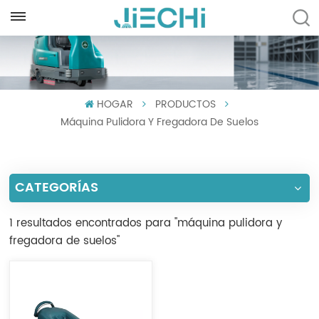
ESPAÑOL
English
HOGAR
PRODUCTOS
Français
Máquina Pulidora Y Fregadora De Suelos
Русский
Español
CATEGORÍAS
Português
1 resultados encontrados para "máquina pulidora y
العربية
fregadora de suelos"
Türkçe
Tiếng Việt