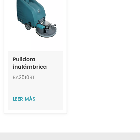
Indonesia
中文
Pulidora
inalámbrica
mediana a
BA2510BT
batería JIECHI
BA2510BT
LEER MÁS