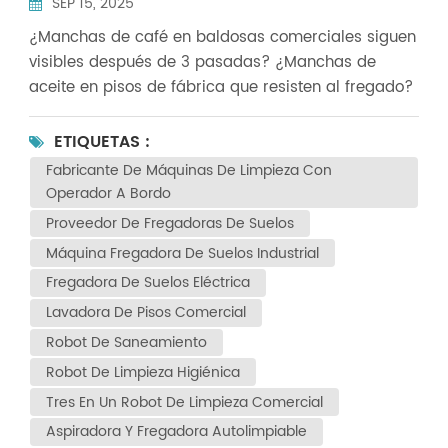
SEP 15, 2025
lluvia: Soluciones de precisión
¿Manchas de café en baldosas comerciales siguen
visibles después de 3 pasadas? ¿Manchas de
aceite en pisos de fábrica que resisten al fregado?
¿Manchas de moho en las paredes del sótano
durante la temporada de lluvias que se extienden
ETIQUETAS :
con cada pasada? ¡Deje de confiar en la limpieza
Fabricante De Máquinas De Limpieza Con
bruta! Hoy le mostramos 3 pruebas reales para
Operador A Bordo
ayudarle a elegir el equipo de limpieza adecuado y
Proveedor De Fregadoras De Suelos
eliminar fácilmente las manchas difíciles. “Manchas
Máquina Fregadora De Suelos Industrial
líquidas” comercialesProblema: Las terminales de
Fregadora De Suelos Eléctrica
autobuses y centros comerciales operan durante
largas horas con un tiempo de inactividad mínimo.
Lavadora De Pisos Comercial
La limpieza manual requiere mucho tiempo para
Robot De Saneamiento
una cobertura completa. Fregadoras de suelo
Robot De Limpieza Higiénica
autónomas Puede manejar partes de la carga de
Tres En Un Robot De Limpieza Comercial
trabajo de limpieza. Jiechi JC80 Fregadora de
Aspiradora Y Fregadora Autolimpiable
suelos autónoma Resultados de la