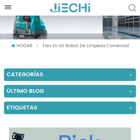
ESPAÑOL
English
HOGAR
Tres En Un Robot De Limpieza Comercial
Français
Русский
CATEGORÍAS
Español
Português
ÚLTIMO BLOG
العربية
ETIQUETAS
Türkçe
Tiếng Việt