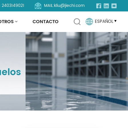
1 2403149021
MAIL:
kliu@jiechi.com
OTROS
CONTACTO
ESPAÑOL
English
Français
uelos
Русский
Español
Português
العربية
Türkçe