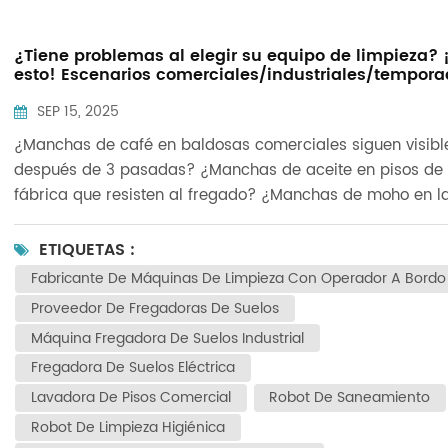
¿Tiene problemas al elegir su equipo de limpieza? 
esto! Escenarios comerciales/industriales/tempor
de lluvia: Soluciones de precisión
SEP 15, 2025
¿Manchas de café en baldosas comerciales siguen visibl
después de 3 pasadas? ¿Manchas de aceite en pisos de
fábrica que resisten al fregado? ¿Manchas de moho en l
paredes del sótano durante la temporada de lluvias que 
extienden con cada pasada? ¡Deje de confiar en la limpi
ETIQUETAS :
bruta! Hoy le mostramos 3 pruebas reales para ayudarle
Fabricante De Máquinas De Limpieza Con Operador A Bordo
elegir el equipo de limpieza adecuado y eliminar fácilme
Proveedor De Fregadoras De Suelos
las manchas difíciles. “Manchas líquidas”
Máquina Fregadora De Suelos Industrial
comercialesProblema: Las terminales de autobuses y cen
Fregadora De Suelos Eléctrica
comerciales operan durante largas horas con un tiempo 
inactividad mínimo. La limpieza manual requiere mucho
Lavadora De Pisos Comercial
Robot De Saneamiento
tiempo para una cobertura completa. Fregadoras de suel
Robot De Limpieza Higiénica
autónomas Puede manejar partes de la carga de trabajo