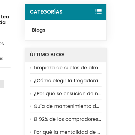
Tiếng Việt
CATEGORÍAS
¡Lea
ada
Indonesia
Blogs
中文
es
ÚLTIMO BLOG
as
se
Limpieza de suelos de almacén: Limpieza manual frente a fregadora industrial.
eza
¿Cómo elegir la fregadora de suelos adecuada para una planta de fabricación?
 a
nte
¿Por qué se ensucian de nuevo los suelos de las fábricas después de limpiarlos? 5 errores comunes que debes evitar.
tros
Guía de mantenimiento de fregadoras de suelos para el verano: 5 consejos esenciales para que su máquina funcione al máximo rendimiento.
de
El 92% de los compradores abandona las tiendas sucias: cómo los centros comerciales deberían mejorar su estrategia de limpieza.
o
Por qué la mentalidad de "limpiar lo suficiente" está perjudicando la eficiencia a largo plazo de su fábrica.
 de