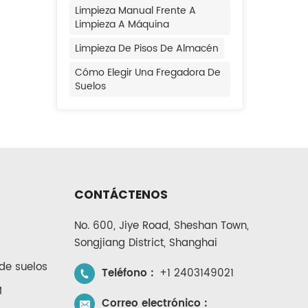
Limpieza Manual Frente A
de
Limpieza A Máquina
e
Limpieza De Pisos De Almacén
uir
sos
Cómo Elegir Una Fregadora De
zal
Suelos
cula
er
os
za,
CONTÁCTENOS
on
No. 600, Jiye Road, Sheshan Town,
en
Songjiang District, Shanghai
a:
de suelos
Teléfono :
+1 2403149021
M
Correo electrónico :