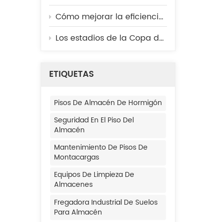
Cómo mejorar la eficiencia de la limpieza diaria en cocinas, cafeterías y plantas procesadoras de alimentos.
oras
Los estadios de la Copa del Mundo se mantienen listos para los partidos: aquí te mostramos la tecnología de limpieza que se utiliza entre bastidores.
as
ETIQUETAS
 de
Pisos De Almacén De Hormigón
ema
Seguridad En El Piso Del
Almacén
pera
nte
Mantenimiento De Pisos De
Montacargas
a
Equipos De Limpieza De
e
Almacenes
a del
Fregadora Industrial De Suelos
Para Almacén
ma: