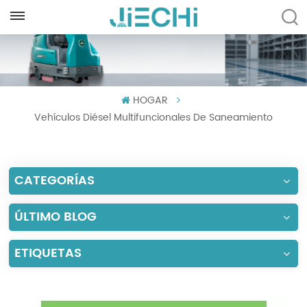
ESPAÑOL
English
HOGAR
Français
Vehículos Diésel Multifuncionales De Saneamiento
Русский
Español
CATEGORÍAS
Português
ÚLTIMO BLOG
العربية
ETIQUETAS
Türkçe
Tiếng Việt