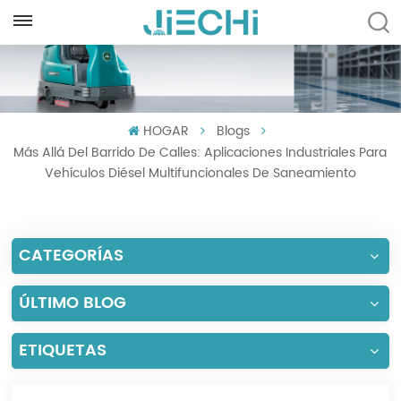
ESPAÑOL
English
HOGAR
Blogs
Français
Más Allá Del Barrido De Calles: Aplicaciones Industriales Para
Русский
Vehículos Diésel Multifuncionales De Saneamiento
Español
CATEGORÍAS
Português
العربية
ÚLTIMO BLOG
Türkçe
ETIQUETAS
Tiếng Việt