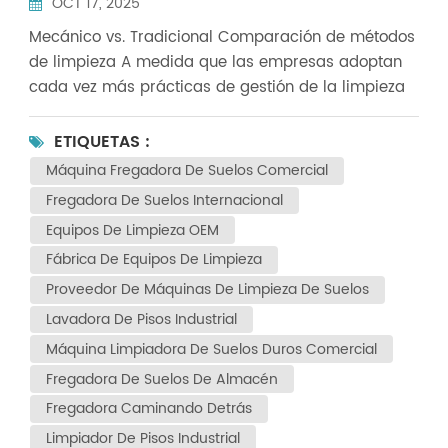
OCT 17, 2025
preferida para la limpieza?
Mecánico vs. Tradicional Comparación de métodos
de limpieza A medida que las empresas adoptan
cada vez más prácticas de gestión de la limpieza
profesionales y eficientes, más proveedores de
servicios se dan cuenta de que la limpieza
ETIQUETAS :
mecanizada no es solo una solución llamativa, sino
Máquina Fregadora De Suelos Comercial
una opción práctica que aborda problemas reales.
Fregadora De Suelos Internacional
A continuación, desglosemos las diferencias
Equipos De Limpieza OEM
fundamentales entre ambos enfoques. Eficiencia de
Fábrica De Equipos De Limpieza
limpieza: la diferencia de velocidad es evidente1.
Los métodos tradicionales de limpieza manual
Proveedor De Máquinas De Limpieza De Suelos
(como fregonas y carritos) son extremadamente
Lavadora De Pisos Industrial
ineficientes, sobre todo al trabajar en áreas
Máquina Limpiadora De Suelos Duros Comercial
extensas o con tareas de limpieza de alta
Fregadora De Suelos De Almacén
frecuencia. A menudo, obligan al personal de
Fregadora Caminando Detrás
limpieza a esforzarse para mantener el ritmo,
siendo la eficiencia una preocupación
Limpiador De Pisos Industrial