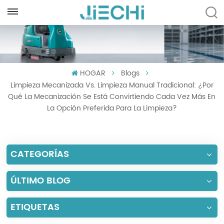
ESPAÑOL
English
HOGAR
Blogs
Français
Limpieza Mecanizada Vs. Limpieza Manual Tradicional: ¿Por
Русский
Qué La Mecanización Se Está Convirtiendo Cada Vez Más En
La Opción Preferida Para La Limpieza?
Español
Português
CATEGORÍAS
العربية
ÚLTIMO BLOG
Türkçe
ETIQUETAS
Tiếng Việt