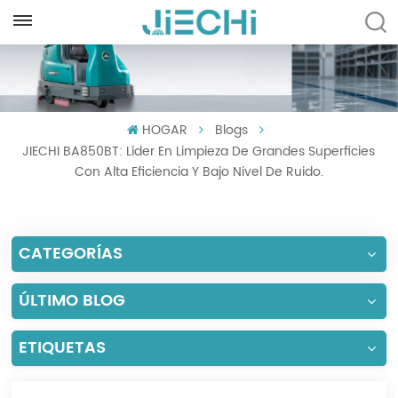
ESPAÑOL
English
HOGAR
Blogs
Français
JIECHI BA850BT: Líder En Limpieza De Grandes Superficies
Русский
Con Alta Eficiencia Y Bajo Nivel De Ruido.
Español
CATEGORÍAS
Português
العربية
ÚLTIMO BLOG
Türkçe
ETIQUETAS
Tiếng Việt