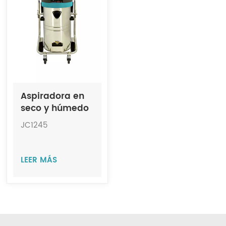
Indonesia
中文
Aspiradora en
seco y húmedo
de hierro
JC1245
JC1245
LEER MÁS