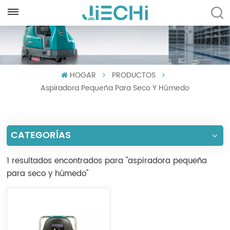
ESPAÑOL
English
HOGAR
PRODUCTOS
Français
Aspiradora Pequeña Para Seco Y Húmedo
Русский
Español
CATEGORÍAS
Português
1 resultados encontrados para "aspiradora pequeña
العربية
para seco y húmedo"
Türkçe
Tiếng Việt