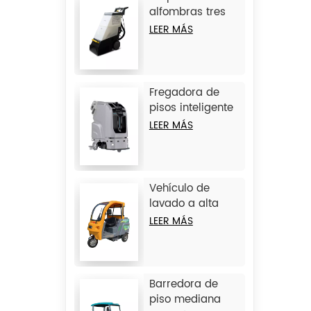
alfombras tres
en uno JIECHI
LEER MÁS
C15
Fregadora de
pisos inteligente
sin conductor
LEER MÁS
grande JIECHI
JC80
Vehículo de
lavado a alta
presión de 3
LEER MÁS
ruedas JIECHI Q1
Barredora de
piso mediana