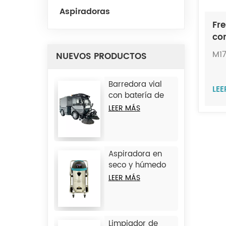
Aspiradoras
Fr
co
a 
M1
NUEVOS PRODUCTOS
JI
Barredora vial
LE
con batería de
litio JC-D9
LEER MÁS
Aspiradora en
seco y húmedo
de hierro JC1245
LEER MÁS
Limpiador de