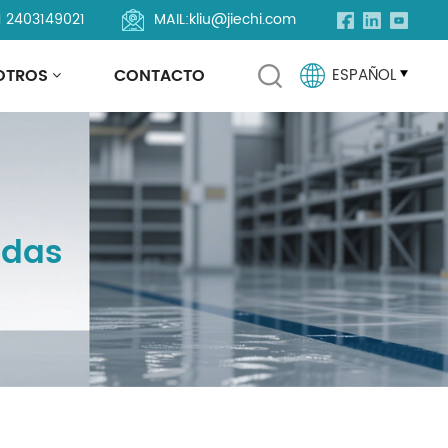
1 2403149021
MAIL:
kliu@jiechi.com
OTROS
CONTACTO
ESPAÑOL
English
Français
adas
Русский
Español
Português
العربية
Türkçe