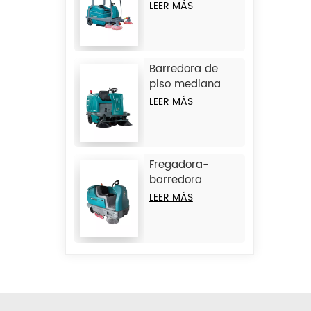
con operador a
LEER MÁS
bordo JIECHI
BA2100
Barredora de
piso mediana
con operador a
LEER MÁS
bordo JIECHI
BA1400
Fregadora-
barredora
combinada de
LEER MÁS
operador a
bordo de gran
tamaño JIECHI
M17