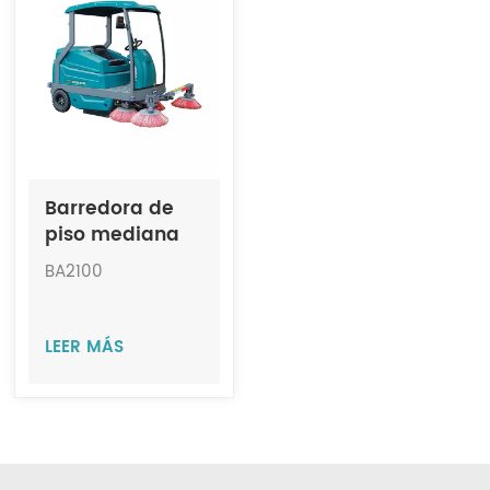
Indonesia
中文
Barredora de
piso mediana
con operador a
BA2100
bordo JIECHI
BA2100
LEER MÁS