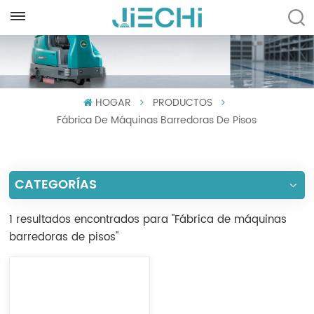
ESPAÑOL
English
HOGAR
PRODUCTOS
Français
Fábrica De Máquinas Barredoras De Pisos
Русский
Español
CATEGORÍAS
Português
1 resultados encontrados para "Fábrica de máquinas
العربية
barredoras de pisos"
Türkçe
Tiếng Việt