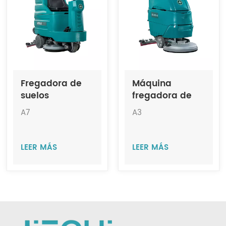
Indonesia
中文
Fregadora de
Máquina
suelos
fregadora de
autopropulsada
suelos
A7
A3
de doble cepillo
autopropulsada
mediano JIECHI
JIECHI A3
A7
LEER MÁS
LEER MÁS