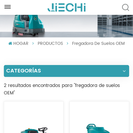
ESPAÑOL
English
HOGAR
PRODUCTOS
Fregadora De Suelos OEM
Français
Русский
CATEGORÍAS
Español
Português
2 resultados encontrados para "fregadora de suelos
OEM"
العربية
Türkçe
Tiếng Việt