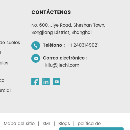
CONTÁCTENOS
No. 600, Jiye Road, Sheshan Town,
Songjiang District, Shanghai
de suelos
Teléfono :
+1 2403149021
M
Correo electrónico :
elos
kliu@jiechi.com
co
rcial
|
Mapa del sitio
|
XML
|
Blogs
|
política de