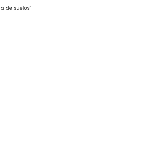
a de suelos"
Tiếng Việt
Indonesia
中文