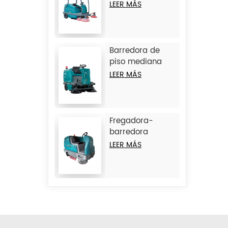
con operador a
LEER MÁS
bordo JIECHI
BA2100
Barredora de
piso mediana
con operador a
LEER MÁS
bordo JIECHI
BA1400
Fregadora-
barredora
combinada de
LEER MÁS
operador a
bordo de gran
tamaño JIECHI
M17