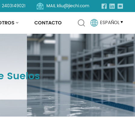
1 2403149021
MAIL:
kliu@jiechi.com
OTROS
CONTACTO
ESPAÑOL
English
Français
e Suelos
Русский
Español
Português
العربية
Türkçe