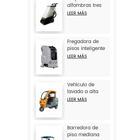
alfombras tres
en uno JIECHI
LEER MÁS
C15
Fregadora de
pisos inteligente
sin conductor
LEER MÁS
grande JIECHI
JC80
Vehículo de
lavado a alta
presión de 3
LEER MÁS
ruedas JIECHI Q1
Barredora de
piso mediana