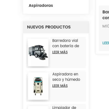
Aspiradoras
Ba
co
me
M1
NUEVOS PRODUCTOS
bo
Barredora vial
LE
con batería de
litio JC-D9
LEER MÁS
Aspiradora en
seco y húmedo
de hierro JC1245
LEER MÁS
Limpiador de