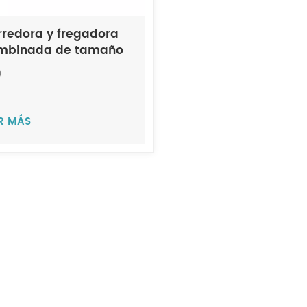
rredora y fregadora
mbinada de tamaño
diano con operador a
0
rdo JIECHI M10
ER MÁS