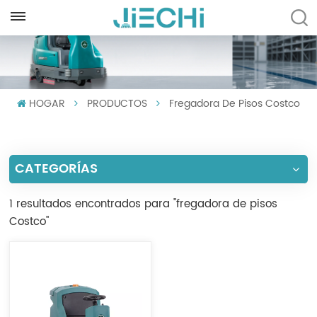
ESPAÑOL
English
HOGAR
PRODUCTOS
Fregadora De Pisos Costco
Français
Русский
CATEGORÍAS
Español
Português
1 resultados encontrados para "fregadora de pisos
Costco"
العربية
Türkçe
Tiếng Việt