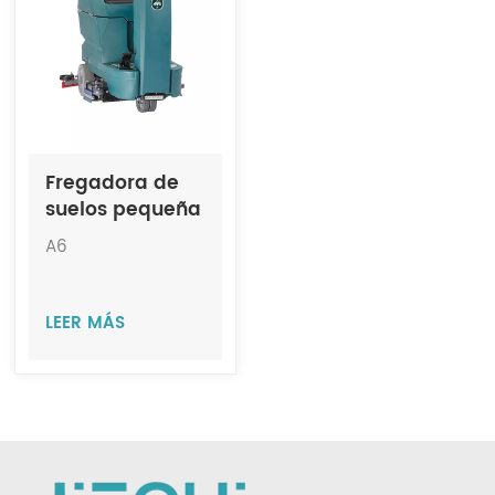
Indonesia
中文
Fregadora de
suelos pequeña
con doble
A6
cepillo y
asiento - JIECHI
A6
LEER MÁS