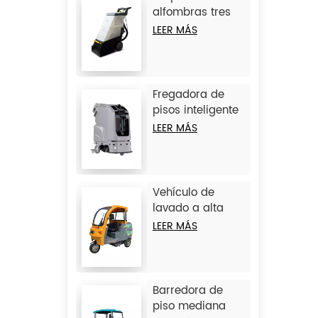
alfombras tres
en uno JIECHI
LEER MÁS
C15
Fregadora de
pisos inteligente
sin conductor
LEER MÁS
grande JIECHI
JC80
Vehículo de
lavado a alta
presión de 3
LEER MÁS
ruedas JIECHI Q1
Barredora de
piso mediana