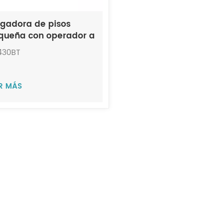
egadora de pisos
queña con operador a
e JIECHI BA430BT
430BT
ER MÁS