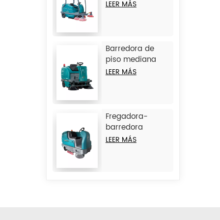
con operador a
LEER MÁS
bordo JIECHI
BA2100
Barredora de
piso mediana
con operador a
LEER MÁS
bordo JIECHI
BA1400
Fregadora-
barredora
combinada de
LEER MÁS
operador a
bordo de gran
tamaño JIECHI
M17