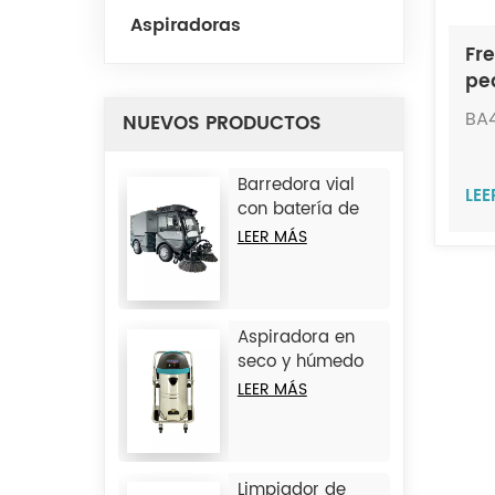
Aspiradoras
Fr
pe
pi
BA
NUEVOS PRODUCTOS
Barredora vial
LE
con batería de
litio JC-D9
LEER MÁS
Aspiradora en
seco y húmedo
de hierro JC1245
LEER MÁS
Limpiador de