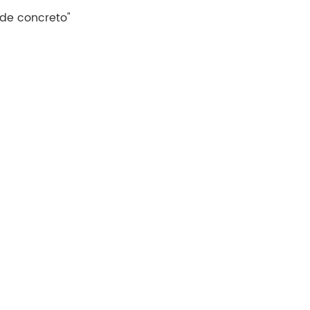
 de concreto"
Tiếng Việt
Indonesia
中文