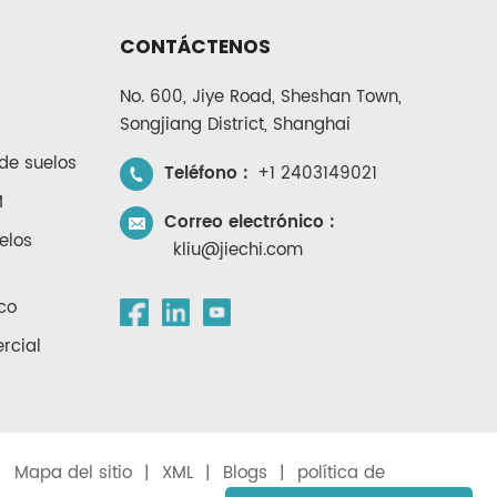
CONTÁCTENOS
No. 600, Jiye Road, Sheshan Town,
Songjiang District, Shanghai
de suelos
Teléfono :
+1 2403149021
M
Correo electrónico :
elos
kliu@jiechi.com
co
rcial
|
Mapa del sitio
|
XML
|
Blogs
|
política de