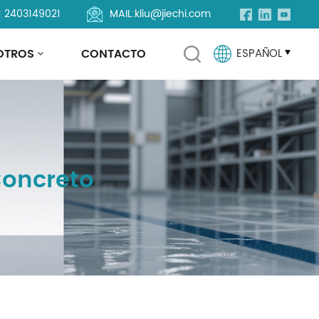
1 2403149021
MAIL:
kliu@jiechi.com
OTROS
CONTACTO
ESPAÑOL
English
Français
Concreto
Русский
Español
Português
العربية
Türkçe