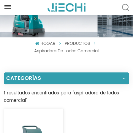
ESPAÑOL
English
HOGAR
PRODUCTOS
Français
Aspiradora De Lodos Comercial
Русский
Español
CATEGORÍAS
Português
1 resultados encontrados para "aspiradora de lodos
العربية
comercial"
Türkçe
Tiếng Việt