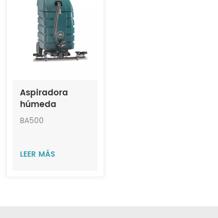
Indonesia
中文
Aspiradora
húmeda
comercial para
BA500
lodos e
inundaciones
JIECHI BA500
LEER MÁS