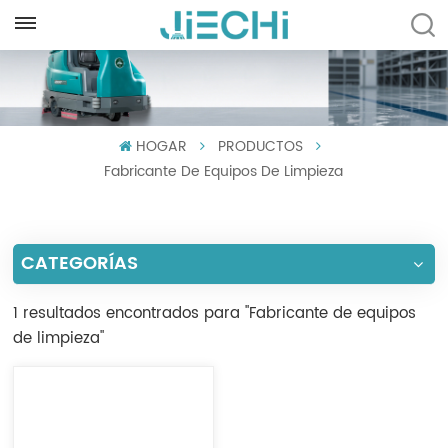
ESPAÑOL
English
HOGAR
PRODUCTOS
Français
Fabricante De Equipos De Limpieza
Русский
Español
CATEGORÍAS
Português
1 resultados encontrados para "Fabricante de equipos
العربية
de limpieza"
Türkçe
Tiếng Việt