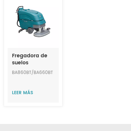
Indonesia
中文
Fregadora de
suelos
inalámbrica
BA860BT/BA660BT
totalmente
automática de
gran tamaño
LEER MÁS
JIECHI
BA860BT/BA660BT