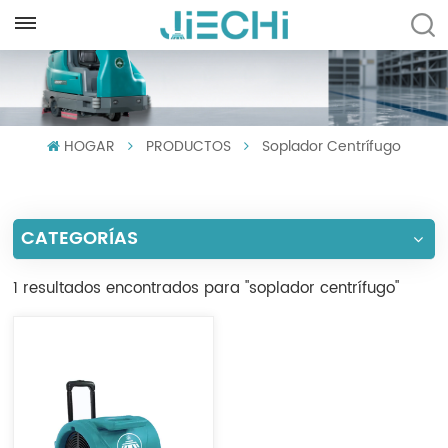
ESPAÑOL
English
HOGAR
PRODUCTOS
Soplador Centrífugo
Français
Русский
CATEGORÍAS
Español
Português
1 resultados encontrados para "soplador centrífugo"
العربية
Türkçe
Tiếng Việt