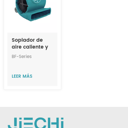
Indonesia
中文
Soplador de
aire caliente y
frío de alta
BF-Series
velocidad
JIECHI Serie BF
LEER MÁS