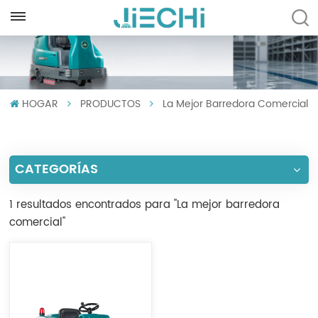
ESPAÑOL
English
HOGAR
PRODUCTOS
La Mejor Barredora Comercial
Français
Русский
CATEGORÍAS
Español
Português
1 resultados encontrados para "La mejor barredora
comercial"
العربية
Türkçe
Tiếng Việt