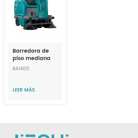
Indonesia
中文
Barredora de
piso mediana
con operador a
BA1400
bordo JIECHI
BA1400
LEER MÁS