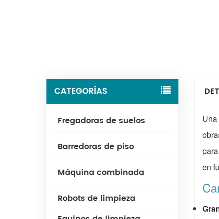
CATEGORÍAS
DET
Una 
Fregadoras de suelos
obra
Barredoras de piso
para
en f
Máquina combinada
Car
Robots de limpieza
Gran