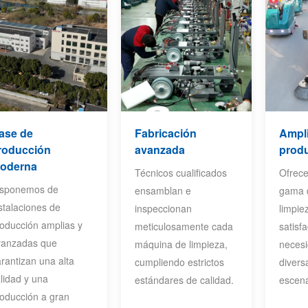
ase de
Fabricación
Ampli
roducción
avanzada
prod
oderna
Técnicos cualificados
Ofrec
isponemos de
ensamblan e
gama 
stalaciones de
inspeccionan
limpie
oducción amplias y
meticulosamente cada
satisf
vanzadas que
máquina de limpieza,
neces
rantizan una alta
cumpliendo estrictos
divers
lidad y una
estándares de calidad.
escena
oducción a gran