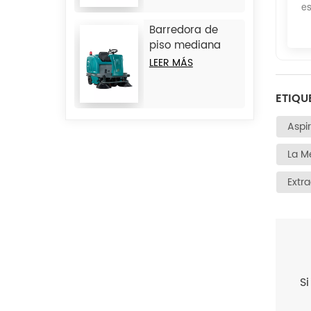
es
tamaño JIECHI
M17
Barredora de
piso mediana
con operador a
LEER MÁS
bordo JIECHI
BA1400
ETIQU
Aspi
La M
Extr
S