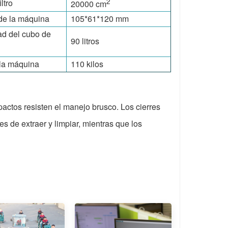
2
ltro
20000 cm
e la máquina
105*61*120 mm
d del cubo de
90 litros
la máquina
110 kilos
pactos resisten el manejo brusco. Los cierres
les de extraer y limpiar, mientras que los