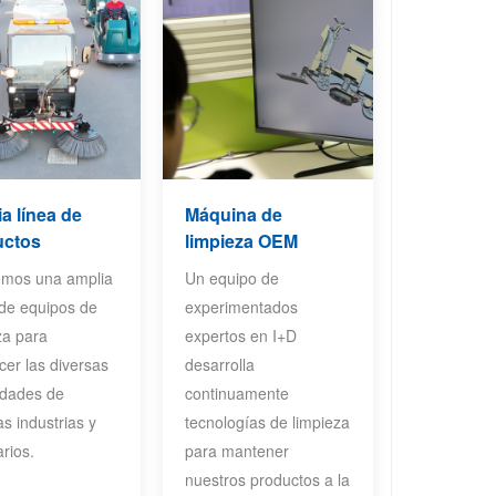
a línea de
Máquina de
uctos
limpieza OEM
emos una amplia
Un equipo de
de equipos de
experimentados
za para
expertos en I+D
acer las diversas
desarrolla
idades de
continuamente
as industrias y
tecnologías de limpieza
rios.
para mantener
nuestros productos a la