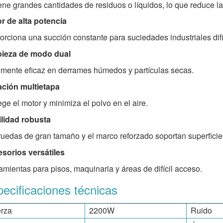
ene grandes cantidades de residuos o líquidos, lo que reduce la
r de alta potencia
orciona una succión constante para suciedades industriales difí
ieza de modo dual
lmente eficaz en derrames húmedos y partículas secas.
ración multietapa
ege el motor y minimiza el polvo en el aire.
lidad robusta
ruedas de gran tamaño y el marco reforzado soportan superficies
sorios versátiles
amientas para pisos, maquinaria y áreas de difícil acceso.
ecificaciones técnicas
rza
2200W
Ruido