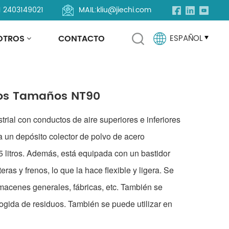
1 2403149021
MAIL:
kliu@jiechi.com
maños NT90
OTROS
CONTACTO
ESPAÑOL
English
rios Tamaños NT90
Français
rial con conductos de aire superiores e inferiores
Русский
ra un depósito colector de polvo de acero
Español
 litros. Además, está equipada con un bastidor
ras y frenos, lo que la hace flexible y ligera. Se
Português
lmacenes generales, fábricas, etc. También se
العربية
ogida de residuos. También se puede utilizar en
Türkçe