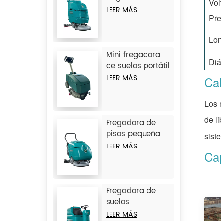
Vol
suelos
LEER MÁS
Pre
autopropulsada
JIECHI A3
Lon
Mini fregadora
Diá
de suelos portátil
JIECHI BA350BT
LEER MÁS
Cal
Los 
de li
Fregadora de
pisos pequeña
sist
con operador a
LEER MÁS
Ca
pie JIECHI
BA430BT
Fregadora de
suelos
autopropulsada
LEER MÁS