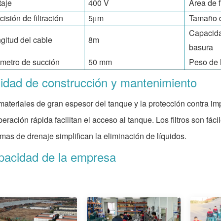
taje
400 V
Área de fi
cisión de filtración
5
m
Tamaño d
μ
Capacida
gitud del cable
8m
basura
metro de succión
50 mm
Peso de 
idad de construcción y mantenimiento
materiales de gran espesor del tanque y la protección contra im
beración rápida facilitan el acceso al tanque. Los filtros son fáci
emas de drenaje simplifican la eliminación de líquidos.
pacidad de la empresa