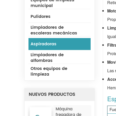
Equipos de limpieza
Reti
municipal
Moto
Pulidores
Prop
Limpiadores de
Limp
escaleras mecánicas
Igua
Aspiradoras
Filt
Prot
Limpiadores de
alfombras
Movi
Otros equipos de
Las 
limpieza
Acce
Herr
NUEVOS PRODUCTOS
Esp
Máquina
Fue
fregadora de