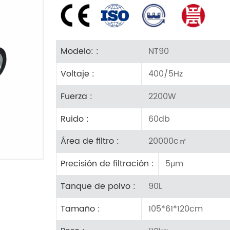
NT90
Modelo: :
400/5Hz
Voltaje :
2200W
Fuerza :
60db
Ruido :
20000c㎡
Área de filtro :
5μm
Precisión de filtración :
90L
Tanque de polvo :
105*61*120cm
Tamaño :