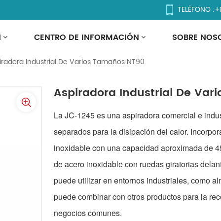
TELÉFONO :
+
a Industrial De Varios Ta
N
CENTRO DE INFORMACIÓN
SOBRE NOS
iradora Industrial De Varios Tamaños NT90
Aspiradora Industrial De Va
La JC-1245 es una aspiradora comercial e indust
separados para la disipación del calor. Incorpo
inoxidable con una capacidad aproximada de 45
de acero inoxidable con ruedas giratorias delante
puede utilizar en entornos industriales, como a
puede combinar con otros productos para la rec
negocios comunes.