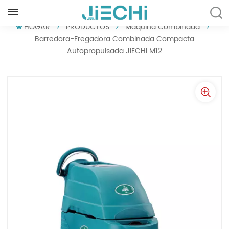
ESPAÑOL
HOGAR
PRODUCTOS
Máquina Combinada
Barredora-Fregadora Combinada Compacta
Autopropulsada JIECHI M12
English
Français
Русский
Español
Português
العربية
Türkçe
Tiếng Việt