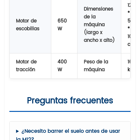
127
Dimensiones
*
de la
Motor de
650
55
máquina
escobillas
W
*
(largo x
109
ancho x alto)
cm
Motor de
400
Peso de la
160
tracción
W
máquina
kg
Preguntas frecuentes
¿Necesito barrer el suelo antes de usar
la M12?