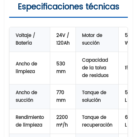
Especificaciones técnicas
Voltaje /
24V /
Motor de
500
Batería
120Ah
succión
W
Capacidad
Ancho de
530
de la tolva
15 L
limpieza
mm
de residuos
Ancho de
770
Tanque de
55
succión
mm
solución
L
Rendimiento
2200
Tanque de
65
de limpieza
m²/h
recuperación
L