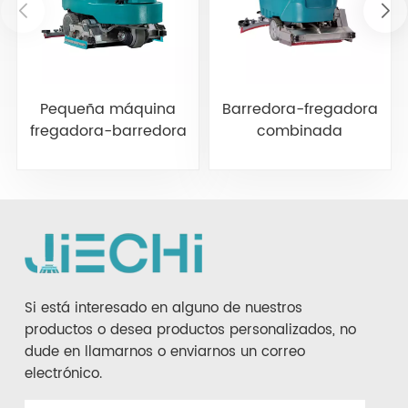
Pequeña máquina
Barredora-fregadora
fregadora-barredora
combinada
combinada con
compacta
operador a bordo
autopropulsada
JIECHI M20
JIECHI M12
Si está interesado en alguno de nuestros
productos o desea productos personalizados, no
dude en llamarnos o enviarnos un correo
electrónico.