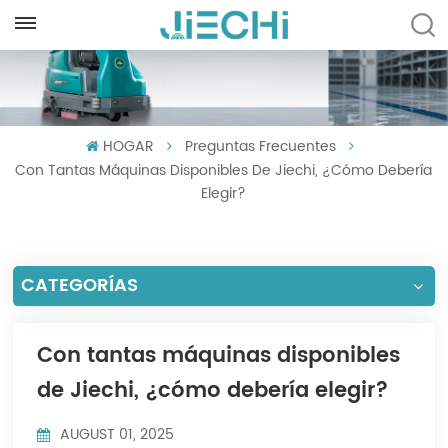
ESPAÑOL
English
HOGAR
Preguntas Frecuentes
Français
Con Tantas Máquinas Disponibles De Jiechi, ¿cómo Debería
Русский
Elegir?
Español
CATEGORÍAS
Português
العربية
Con tantas máquinas disponibles
Türkçe
de Jiechi, ¿cómo debería elegir?
Tiếng Việt
AUGUST 01, 2025