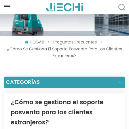
ESPAÑOL
English
HOGAR
Preguntas Frecuentes
Français
¿Cómo Se Gestiona El Soporte Posventa Para Los Clientes
Русский
Extranjeros?
Español
CATEGORÍAS
Português
العربية
¿Cómo se gestiona el soporte
Türkçe
posventa para los clientes
Tiếng Việt
extranjeros?