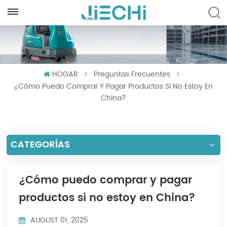
ESPAÑOL
English
HOGAR
Preguntas Frecuentes
Français
¿Cómo Puedo Comprar Y Pagar Productos Si No Estoy En
Русский
China?
Español
CATEGORÍAS
Português
العربية
¿Cómo puedo comprar y pagar
Türkçe
productos si no estoy en China?
Tiếng Việt
AUGUST 01, 2025