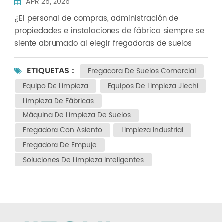
APR 25, 2026
¿El personal de compras, administración de
propiedades e instalaciones de fábrica siempre se
siente abrumado al elegir fregadoras de suelos
comerciales? Los criterios fundamentales para
clasificar las fregadoras de suelos comerciales
ETIQUETAS :
Fregadora De Suelos Comercial
residen en el tamaño de la instalación y las
Equipo De Limpieza
Equipos De Limpieza Jiechi
exigencias de limpieza: un precio más alto nunca
Limpieza De Fábricas
significa un mejor rendimiento, y la compatibilidad
Máquina De Limpieza De Suelos
perfecta es la máxima prioridad. Fregadora de
empuje La mejor opción para espacios pequeños ✨
Fregadora Con Asiento
Limpieza Industrial
Escenarios de aplicación: Áreas pequeñas y
Fregadora De Empuje
medianas de hasta 5.000 metros cuadrados,
Soluciones De Limpieza Inteligentes
incluyendo tiendas de conveniencia, pequeños
talleres, pasillos de oficinas, cocinas de
restaurantes, salas de hospital y salas de
actividades de residencias de ancianos. ✅
Ventajas principales: Diseño compacto que facilita