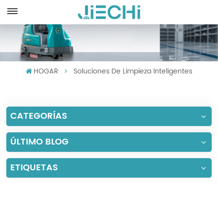
ESPAÑOL
English
HOGAR
Soluciones De Limpieza Inteligentes
Français
Русский
CATEGORÍAS
Español
Português
ÚLTIMO BLOG
العربية
ETIQUETAS
Türkçe
Tiếng Việt