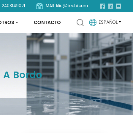
1 2403149021
MAIL:
kliu@jiechi.com
OTROS
CONTACTO
ESPAÑOL
English
Français
 A Bordo
Русский
Español
Português
العربية
Türkçe