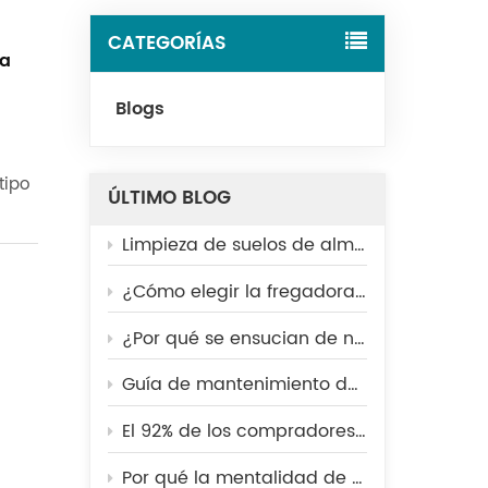
Tiếng Việt
CATEGORÍAS
ra
Indonesia
Blogs
中文
ÚLTIMO BLOG
Limpieza de suelos de almacén: Limpieza manual frente a fregadora industrial.
¿Cómo elegir la fregadora de suelos adecuada para una planta de fabricación?
¿Por qué se ensucian de nuevo los suelos de las fábricas después de limpiarlos? 5 errores comunes que debes evitar.
Guía de mantenimiento de fregadoras de suelos para el verano: 5 consejos esenciales para que su máquina funcione al máximo rendimiento.
El 92% de los compradores abandona las tiendas sucias: cómo los centros comerciales deberían mejorar su estrategia de limpieza.
Por qué la mentalidad de "limpiar lo suficiente" está perjudicando la eficiencia a largo plazo de su fábrica.