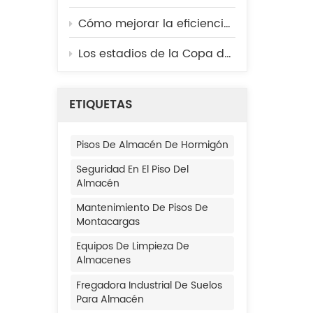
Cómo mejorar la eficiencia de la limpieza diaria en cocinas, cafeterías y plantas procesadoras de alimentos.
Los estadios de la Copa del Mundo se mantienen listos para los partidos: aquí te mostramos la tecnología de limpieza que se utiliza entre bastidores.
ETIQUETAS
Pisos De Almacén De Hormigón
Seguridad En El Piso Del
Almacén
Mantenimiento De Pisos De
Montacargas
Equipos De Limpieza De
Almacenes
Fregadora Industrial De Suelos
Para Almacén