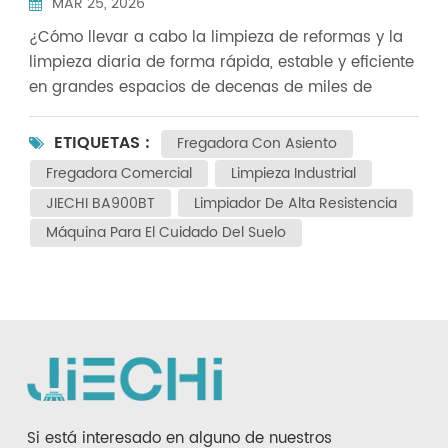
MAR 25, 2026
la limpieza profunda inicial.
¿Cómo llevar a cabo la limpieza de reformas y la
limpieza diaria de forma rápida, estable y eficiente
en grandes espacios de decenas de miles de
metros cuadrados, como fábricas, almacenes
logísticos y grandes aparcamientos? Hoy
ETIQUETAS :
Fregadora Con Asiento
presentamos un modelo robusto diseñado
Fregadora Comercial
Limpieza Industrial
específicamente para escenarios de gran área: el
JIECHI BA900BT
Limpiador De Alta Resistencia
Fregadora de conductor sentado JIECHI
Máquina Para El Cuidado Del Suelo
BA900BTCon gran potencia, alta eficiencia y
fiabilidad duradera, es un producto reconocido por
su "alto rendimiento" en la limpieza de grandes
recintos. La BA900BT cuenta con una estructura
robusta y una amplia cobertura de limpieza,
especialmente optimizada para suciedad
incrustada, grandes espacios y entornos con
muchos rincones. Realiza con facilidad tanto la
limpieza diaria como la limpieza a fondo durante
Si está interesado en alguno de nuestros