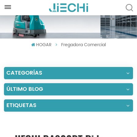
ESPAÑOL
English
HOGAR
Fregadora Comercial
Français
Русский
CATEGORÍAS
Español
Português
ÚLTIMO BLOG
العربية
ETIQUETAS
Türkçe
Tiếng Việt