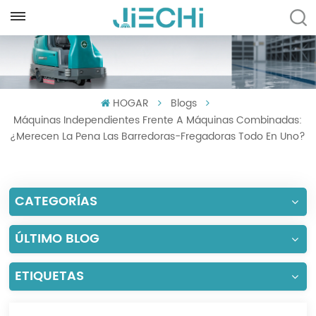
ESPAÑOL
English
HOGAR
Blogs
Français
Máquinas Independientes Frente A Máquinas Combinadas:
Русский
¿Merecen La Pena Las Barredoras-Fregadoras Todo En Uno?
Español
CATEGORÍAS
Português
العربية
ÚLTIMO BLOG
Türkçe
ETIQUETAS
Tiếng Việt