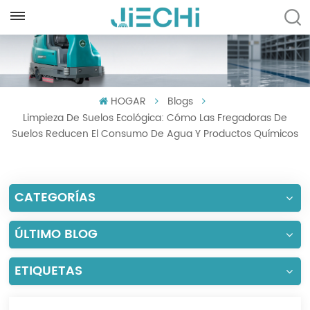
ESPAÑOL
English
HOGAR
Blogs
Français
Limpieza De Suelos Ecológica: Cómo Las Fregadoras De
Русский
Suelos Reducen El Consumo De Agua Y Productos Químicos
Español
CATEGORÍAS
Português
العربية
ÚLTIMO BLOG
Türkçe
ETIQUETAS
Tiếng Việt